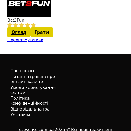
Bet2Fun
Огляд
Грати
Переглянути все
Про проект
Питання гравців про
онлайн казино
Умови користування
сайтом
Політика
конфіденційності
Відповідальна гра
Контакти
ecosense.com.ua 2025 © Всі права захищені