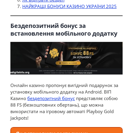
НАЙКРАЩІ БОНУСИ КАЗИНО УКРАЇНИ 2025
Бездепозитний бонус за
встановлення мобільного додатку
Онлайн казино пропонує вигідний подарунок за
установку мобільного додатку на Android. ВІП
Казино
бездепозитний бонус
представляє собою
88 FS (безкоштовних обертань), що можна
використати на ігровому автоматі Playboy Gold
Jackpots!