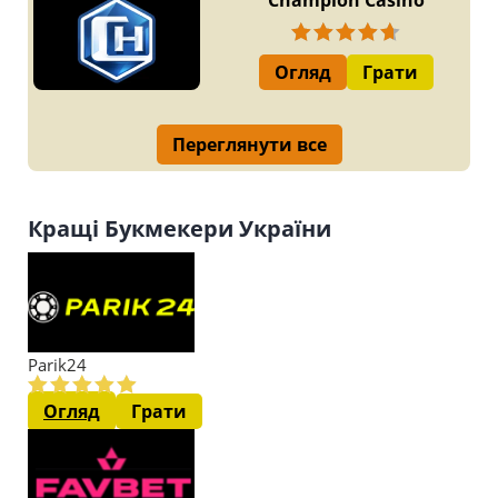
Огляд
Грати
Переглянути все
Кращі Букмекери України
Parik24
Огляд
Грати