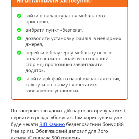
Як встановили застосунок:
зайти в налаштування мобільного
пристрою,
вибрати пункт «безпека»,
дозволити установку файлів із невідомих
джерел,
перейти в браузерну мобільну версію
онлайн казино і знайти на головній
сторінці пропозицію завантажити
додаток,
знайти apk-файл в папці «завантаження»,
клікнути по ньому і дочекатися
завершення установки.
По завершенню даних дій варто авторизуватися і
перейти в розділ «бонуси». Там користувача уже
буде чекати
ВІП Казино
бездепозитний бонус (88
free spins). Обов’язковий депозит для його
активації складає 500 гривень.