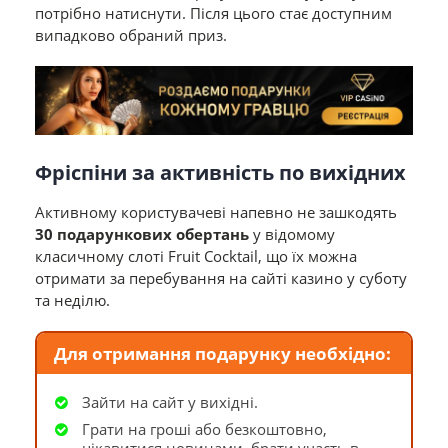
потрібно натиснути. Після цього стає доступним
випадково обраний приз.
Фріспіни за активність по вихідних
Активному користувачеві напевно не зашкодять
30 подарункових обертань
у відомому
класичному слоті Fruit Cocktail, що їх можна
отримати за перебування на сайті казино у суботу
та неділю.
Для отримання подарунку необхідно:
Зайти на сайт у вихідні.
Грати на гроші або безкоштовно,
цікавитися новинами, брати участь в