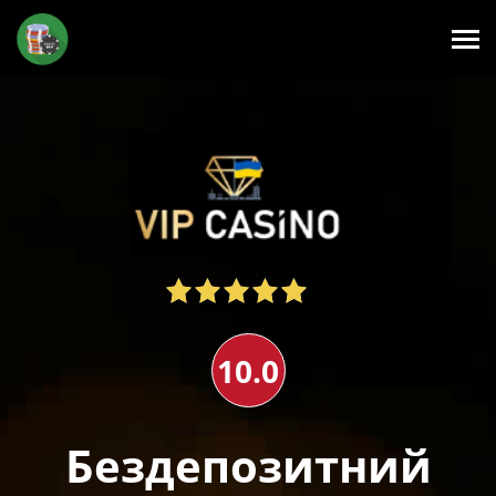
10.0
Бездепозитний